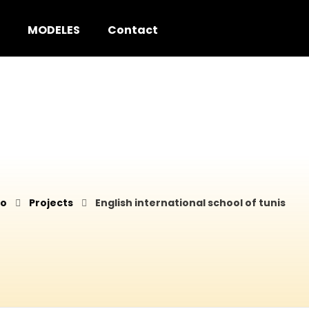
MODELES
Contact
io
Projects
English international school of tunis