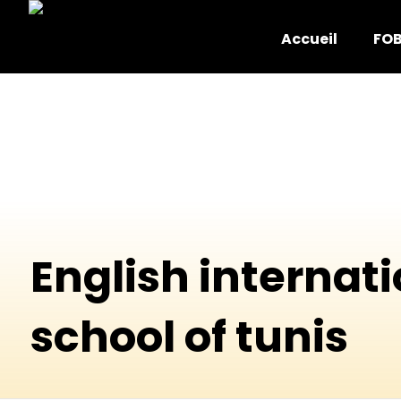
Accueil
FO
English internat
school of tunis