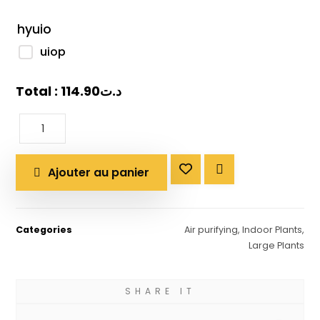
hyuio
uiop
Total :
114.90
د.ت
Ajouter au panier
Categories
Air purifying
,
Indoor Plants
,
Large Plants