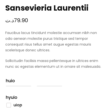
Sansevieria Laurentii
د.ت
79.90
Faucibus lacus tincidunt molestie accumsan nibh non
odio aenean molestie purus tristique sed tempor
consequat risus tellus amet augue egestas mauris
scelerisque donec ultrices.
Sollicitudin facilisis massa pellentesque in ultrices enim
nunc ac egestas elementum ut in ornare sit malesuada.
huio
hyuio
uiop